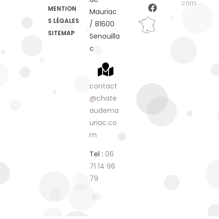
com
MENTION
Mauriac
S LÉGALES
/ 81600
SITEMAP
Senouilla
c
contact
@chate
audema
uriac.co
m
Tel :
06
71 14 96
79